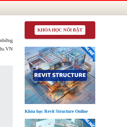
KHÓA HỌC NỔI BẬT
 những
Edu.VN
Khóa học Revit Structure Online