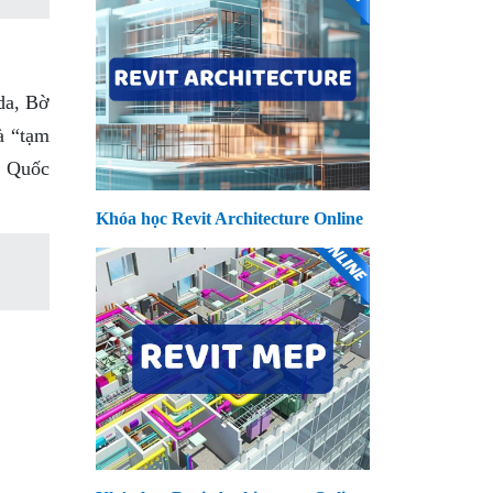
da, Bờ
à “tạm
p Quốc
Khóa học Revit Architecture Online