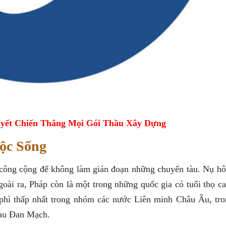
yết Chiến Thắng Mọi Gói Thầu Xây Dựng
ộc Sống
 công cộng để không làm gián đoạn những chuyến tàu. Nụ hô
oài ra, Pháp còn là một trong những quốc gia có tuổi thọ ca
o phì thấp nhất trong nhóm các nước Liên minh Châu Âu, tro
 sau Đan Mạch.