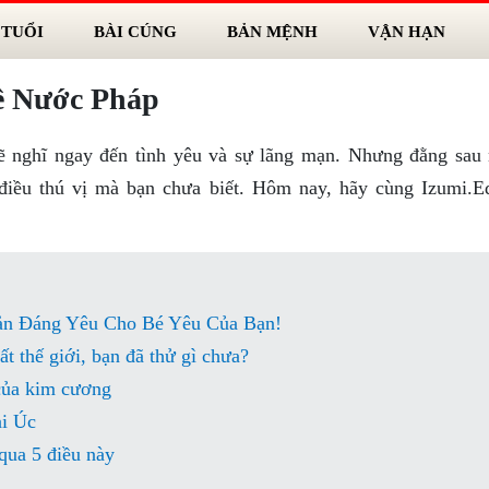
 TUỔI
BÀI CÚNG
BẢN MỆNH
VẬN HẠN
ề Nước Pháp
ẽ nghĩ ngay đến tình yêu và sự lãng mạn. Nhưng đằng sau
điều thú vị mà bạn chưa biết. Hôm nay, hãy cùng Izumi.
ản Đáng Yêu Cho Bé Yêu Của Bạn!
 thế giới, bạn đã thử gì chưa?
của kim cương
i Úc
qua 5 điều này