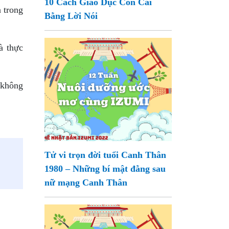
10 Cách Giáo Dục Con Cái
 trong
Bằng Lời Nói
à thực
 không
Tử vi trọn đời tuổi Canh Thân
1980 – Những bí mật đằng sau
nữ mạng Canh Thân