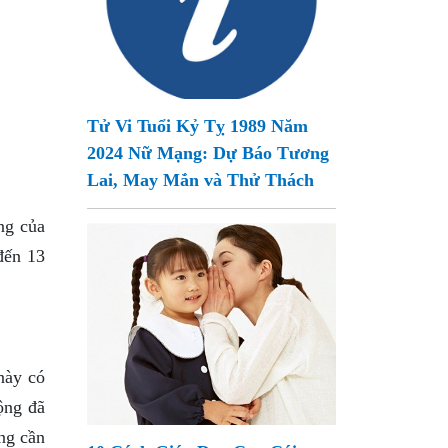
Tử Vi Tuổi Kỷ Tỵ 1989 Năm
2024 Nữ Mạng: Dự Báo Tương
Lai, May Mắn và Thử Thách
ng của
đến 13
này có
ộng đã
ng cần