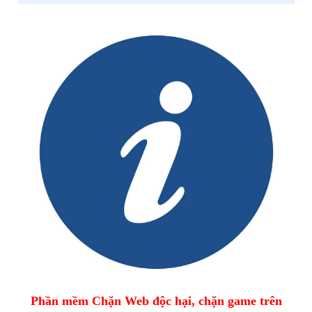
Phần mềm Chặn Web độc hại, chặn game trên