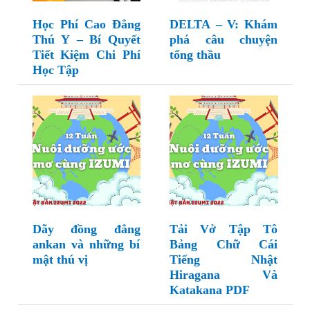
Học Phí Cao Đẳng
DELTA – V: Khám
Thú Y – Bí Quyết
phá câu chuyện
Tiết Kiệm Chi Phí
tổng thầu
Học Tập
Dãy đồng đẳng
Tải Vở Tập Tô
ankan và những bí
Bảng Chữ Cái
mật thú vị
Tiếng Nhật
Hiragana Và
Katakana PDF