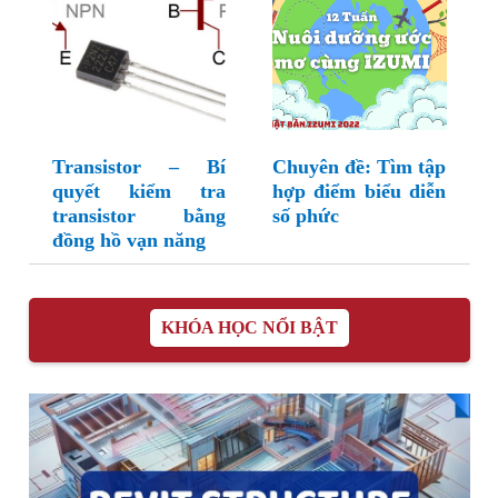
Transistor – Bí
Chuyên đề: Tìm tập
quyết kiểm tra
hợp điểm biểu diễn
transistor bằng
số phức
đồng hồ vạn năng
KHÓA HỌC NỔI BẬT