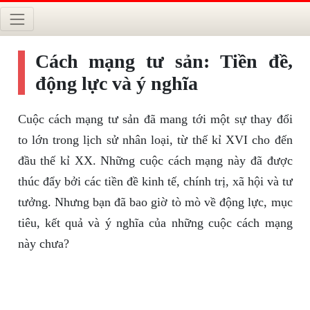
Cách mạng tư sản: Tiền đề,
động lực và ý nghĩa
Cuộc cách mạng tư sản đã mang tới một sự thay đổi
to lớn trong lịch sử nhân loại, từ thế kỉ XVI cho đến
đầu thế kỉ XX. Những cuộc cách mạng này đã được
thúc đẩy bởi các tiền đề kinh tế, chính trị, xã hội và tư
tưởng. Nhưng bạn đã bao giờ tò mò về động lực, mục
tiêu, kết quả và ý nghĩa của những cuộc cách mạng
này chưa?