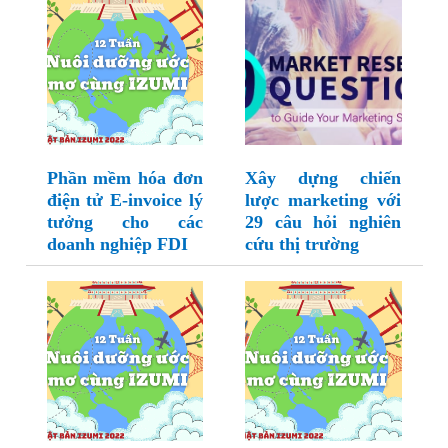
Phần mềm hóa đơn
Xây dựng chiến
điện tử E-invoice lý
lược marketing với
tưởng cho các
29 câu hỏi nghiên
doanh nghiệp FDI
cứu thị trường