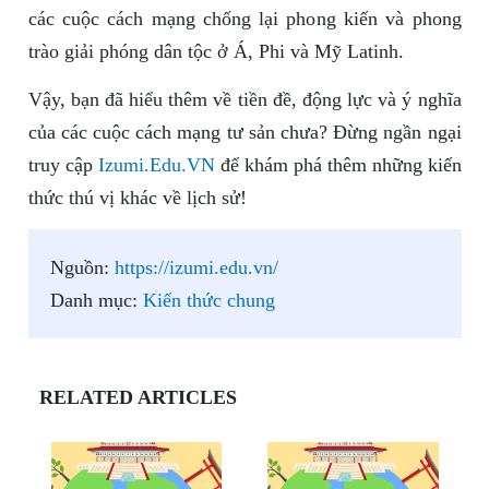
các cuộc cách mạng chống lại phong kiến và phong
trào giải phóng dân tộc ở Á, Phi và Mỹ Latinh.
Vậy, bạn đã hiểu thêm về tiền đề, động lực và ý nghĩa
của các cuộc cách mạng tư sản chưa? Đừng ngần ngại
truy cập
Izumi.Edu.VN
để khám phá thêm những kiến
thức thú vị khác về lịch sử!
Nguồn:
https://izumi.edu.vn/
Danh mục:
Kiến thức chung
RELATED ARTICLES