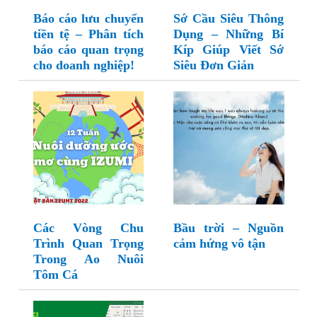
Báo cáo lưu chuyển
Sớ Cầu Siêu Thông
tiền tệ – Phân tích
Dụng – Những Bí
báo cáo quan trọng
Kíp Giúp Viết Sớ
cho doanh nghiệp!
Siêu Đơn Giản
Các Vòng Chu
Bầu trời – Nguồn
Trình Quan Trọng
cảm hứng vô tận
Trong Ao Nuôi
Tôm Cá