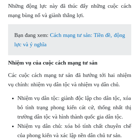
Những động lực này đã thúc đẩy những cuộc cách
mạng bùng nổ và giành thắng lợi.
Bạn đang xem:
Cách mạng tư sản: Tiền đề, động
lực và ý nghĩa
Nhiệm vụ của cuộc cách mạng tư sản
Các cuộc cách mạng tư sản đã hướng tới hai nhiệm
vụ chính: nhiệm vụ dân tộc và nhiệm vụ dân chủ.
Nhiệm vụ dân tộc: giành độc lập cho dân tộc, xóa
bỏ tình trạng phong kiến cát cứ, thống nhất thị
trường dân tộc và hình thành quốc gia dân tộc.
Nhiệm vụ dân chủ: xóa bỏ tính chất chuyên chế
của phong kiến và xác lập nền dân chủ tư sản.