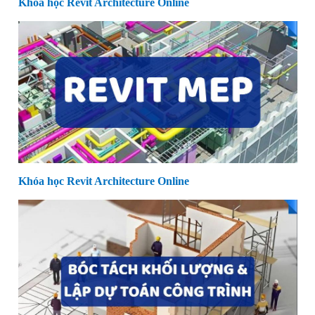
Khóa học Revit Architecture Online
Khóa học Revit Architecture Online