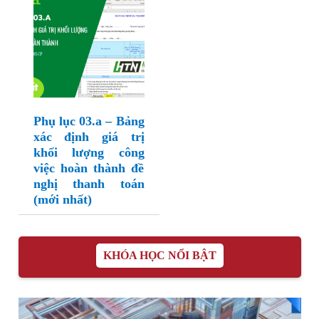
Phụ lục 03.a – Bảng
xác định giá trị
khối lượng công
việc hoàn thành đề
nghị thanh toán
(mới nhất)
KHÓA HỌC NỔI BẬT