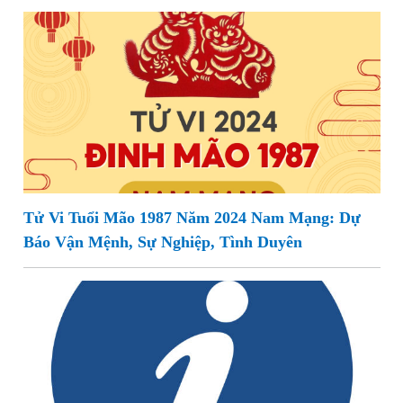
Tử Vi Tuổi Mão 1987 Năm 2024 Nam Mạng: Dự
Báo Vận Mệnh, Sự Nghiệp, Tình Duyên