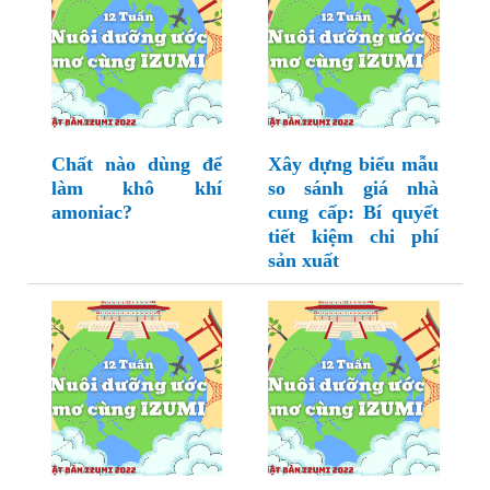
Chất nào dùng để
Xây dựng biểu mẫu
làm khô khí
so sánh giá nhà
amoniac?
cung cấp: Bí quyết
tiết kiệm chi phí
sản xuất