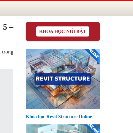
 5 –
KHÓA HỌC NỔI BẬT
h trong
Khóa học Revit Structure Online