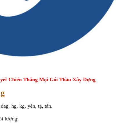
yết Chiến Thắng Mọi Gói Thầu Xây Dựng
ng
dag, hg, kg, yến, tạ, tấn.
ối lượng: