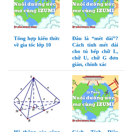
Tổng hợp kiến thức
Đâu là “mét dài”?
về gia tốc lớp 10
Cách tính mét dài
cho tủ bếp chữ L,
chữ U, chữ G đơn
giản, chính xác