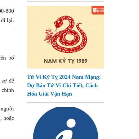
00-800
đi lại.
yên bố
Tử Vi Kỷ Tỵ 2024 Nam Mạng:
 sơ để
Dự Báo Tử Vi Chi Tiết, Cách
 chính
Hóa Giải Vận Hạn
 người
, hoặc