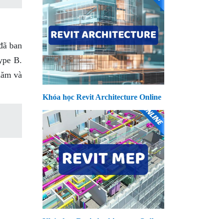
đã ban
ype B.
năm và
Khóa học Revit Architecture Online