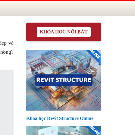
KHÓA HỌC NỔI BẬT
đẹp và
không?
Khóa học Revit Structure Online