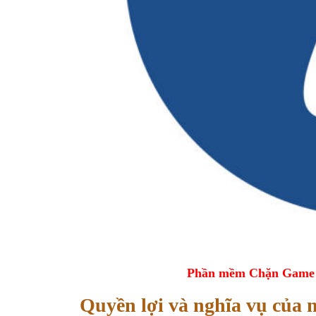
Phần mềm Chặn Game tr
Quyền lợi và nghĩa vụ của 