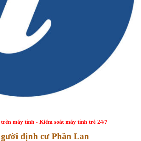
ên máy tính - Kiểm soát máy tính trẻ 24/7
người định cư Phần Lan