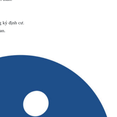
g ký định cư.
an.