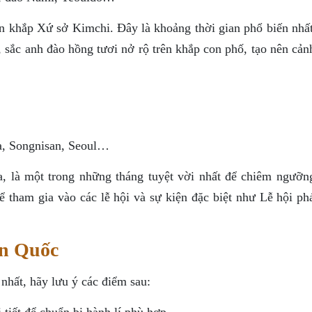
n khắp Xứ sở Kimchi. Đây là khoảng thời gian phổ biến nhất
 sắc anh đào hồng tươi nở rộ trên khắp con phố, tạo nên cản
a, Songnisan, Seoul…
, là một trong những tháng tuyệt vời nhất để chiêm ngưỡn
hể tham gia vào các lễ hội và sự kiện đặc biệt như Lễ hội p
àn Quốc
nhất, hãy lưu ý các điểm sau:
 tiết để chuẩn bị hành lí phù hợp.