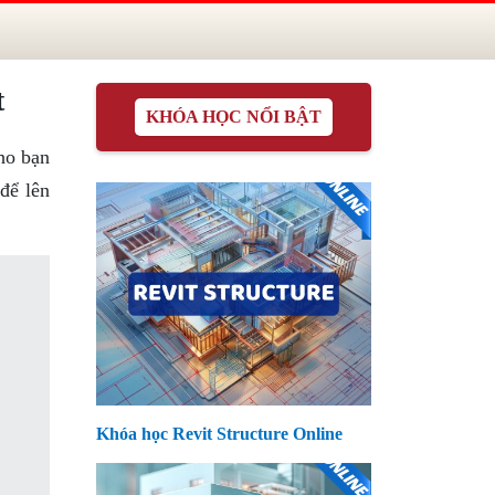
t
KHÓA HỌC NỔI BẬT
ho bạn
để lên
Khóa học Revit Structure Online