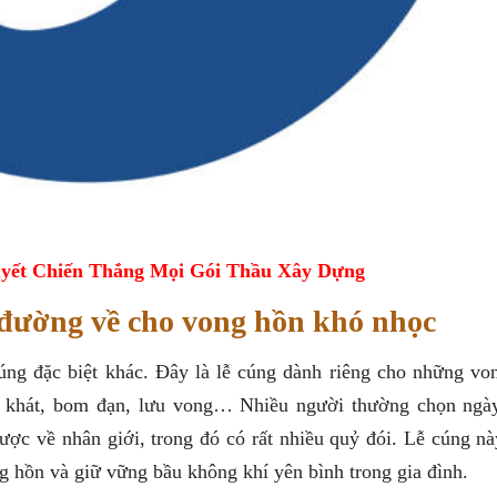
yết Chiến Thắng Mọi Gói Thầu Xây Dựng
 đường về cho vong hồn khó nhọc
cúng đặc biệt khác. Đây là lễ cúng dành riêng cho những vo
đói khát, bom đạn, lưu vong… Nhiều người thường chọn ng
ược về nhân giới, trong đó có rất nhiều quỷ đói. Lễ cúng nà
g hồn và giữ vững bầu không khí yên bình trong gia đình.