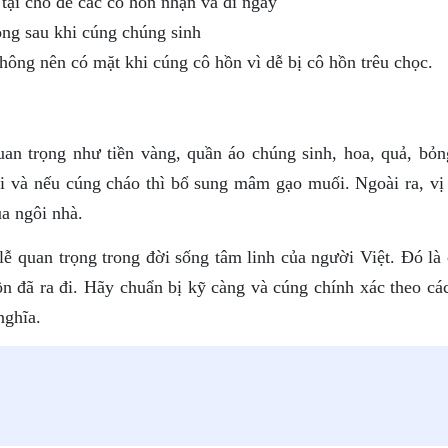
tại chỗ để các cô hồn nhận và đi ngay
ong sau khi cúng chúng sinh
hông nên có mặt khi cúng cô hồn vì dễ bị cô hồn trêu chọc.
uan trọng như tiền vàng, quần áo chúng sinh, hoa, quả, bỏn
i và nếu cúng cháo thì bổ sung mâm gạo muối. Ngoài ra, vị t
ủa ngôi nhà.
ễ quan trọng trong đời sống tâm linh của người Việt. Đó là 
ồn đã ra đi. Hãy chuẩn bị kỹ càng và cúng chính xác theo cá
nghĩa.