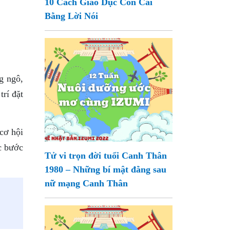
10 Cách Giáo Dục Con Cái
Bằng Lời Nói
g ngô,
rí đặt
cơ hội
c bước
Tử vi trọn đời tuổi Canh Thân
1980 – Những bí mật đằng sau
nữ mạng Canh Thân