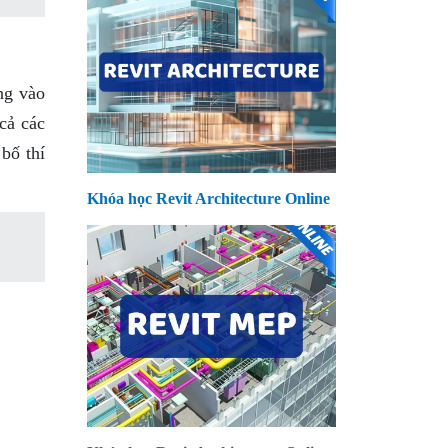
ng vào
cả các
bố thí
Khóa học Revit Architecture Online