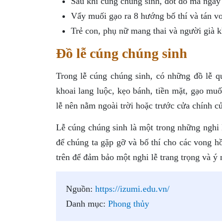
Sau khi cúng chúng sinh, đốt đồ mã ngay 
Vẩy muối gạo ra 8 hướng bố thí và tán v
Trẻ con, phụ nữ mang thai và người già k
Đồ lễ cúng chúng sinh
Trong lễ cúng chúng sinh, có những đồ lễ q
khoai lang luộc, kẹo bánh, tiền mặt, gạo muố
lễ nên nằm ngoài trời hoặc trước cửa chính c
Lễ cúng chúng sinh là một trong những nghi l
để chúng ta gặp gỡ và bố thí cho các vong h
trên để đảm bảo một nghi lễ trang trọng và ý 
Nguồn:
https://izumi.edu.vn/
Danh mục:
Phong thủy