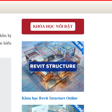
KHÓA HỌC NỔI BẬT
 hồn bị
ìm hiểu
Khóa học Revit Structure Online