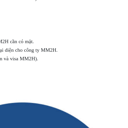
M2H cần có mặt.
đại diện cho công ty MM2H.
hân và visa MM2H).