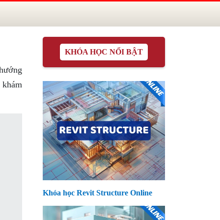
KHÓA HỌC NỔI BẬT
 hướng
N khám
Khóa học Revit Structure Online