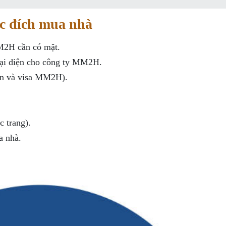
ục đích mua nhà
M2H cần có mặt.
đại diện cho công ty MM2H.
hân và visa MM2H).
 trang).
a nhà.