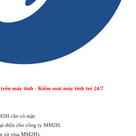
ên máy tính - Kiểm soát máy tính trẻ 24/7
M2H cần có mặt.
đại diện cho công ty MM2H.
hân và visa MM2H).