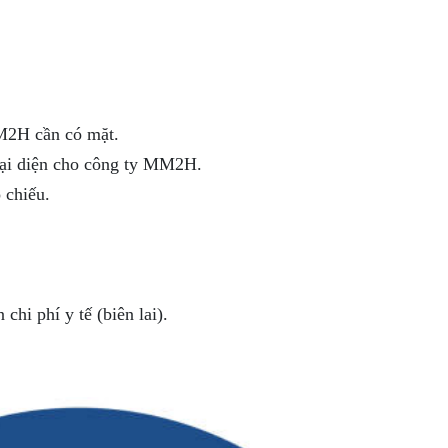
M2H cần có mặt.
đại diện cho công ty MM2H.
 chiếu.
hi phí y tế (biên lai).