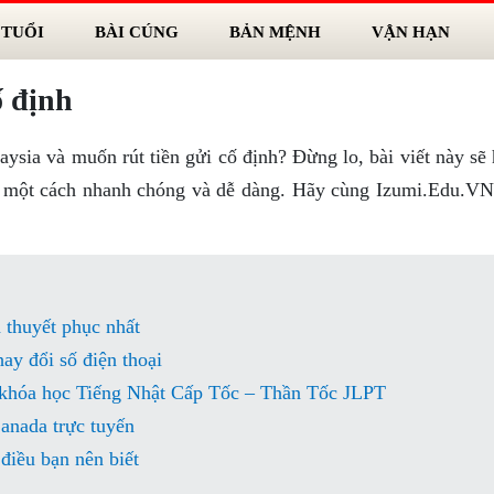
 TUỔI
BÀI CÚNG
BẢN MỆNH
VẬN HẠN
ố định
sia và muốn rút tiền gửi cố định? Đừng lo, bài viết này sẽ
ịnh một cách nhanh chóng và dễ dàng. Hãy cùng Izumi.Edu.V
 thuyết phục nhất
y đổi số điện thoại
i khóa học Tiếng Nhật Cấp Tốc – Thần Tốc JLPT
anada trực tuyến
iều bạn nên biết