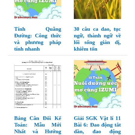
Tính Quãng
30 câu ca dao, tục
Đường: Công thức
ngữ, thành ngữ về
và phương pháp
lối sống giản dị,
tính nhanh
khiêm tốn
Bảng Cân Đối Kế
Giải SGK Vật lí 11
Toán: Mẫu Mới
Bài 6: Đao động tắt
Nhất và Hướng
dần, đao động