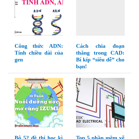
Công thức ADN:
Cách chia đoạn
Tính chiều dài của
thẳng trong CAD:
gen
Bí kíp “siêu dễ” cho
bạn!
Bộ 52 đề thi học kì
Top 5 phần mềm vẽ