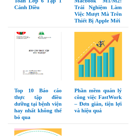
Toán Lớp 6 Tập 1
Macbook M1/M2:
Cánh Diều
Trải Nghiệm Làm
Việc Mượt Mà Trên
Thiết Bị Apple Mới
Top 10 Báo cáo
Phần mềm quản lý
thực tập điều
công việc FastWork
dưỡng tại bệnh viện
– Đơn giản, tiện lợi
hay nhất không thể
và hiệu quả
bỏ qua