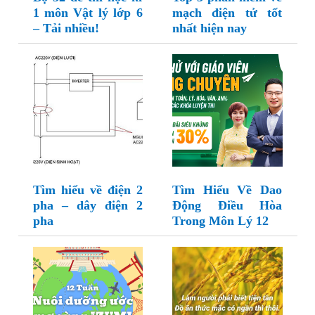
1 môn Vật lý lớp 6
mạch điện tử tốt
– Tải nhiều!
nhất hiện nay
Tìm hiểu về điện 2
Tìm Hiểu Về Dao
pha – dây điện 2
Động Điều Hòa
pha
Trong Môn Lý 12