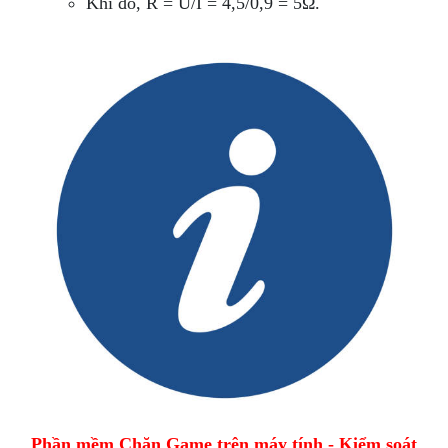
Khi đó, R = U/I = 4,5/0,9 = 5Ω.
Phần mềm Chặn Game trên máy tính - Kiểm soát