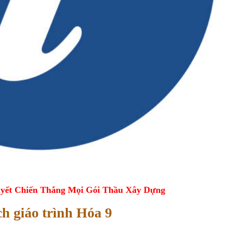
yết Chiến Thắng Mọi Gói Thầu Xây Dựng
ch giáo trình Hóa 9