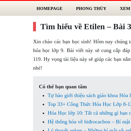
HOMEPAGE
PHONG THỦY
XEM
Tìm hiểu về Etilen – Bài 
Xin chào các bạn học sinh! Hôm nay chúng ta
hóa học lớp 9. Bài viết này sẽ cung cấp đáp 
119. Hy vọng tài liệu này sẽ giúp các bạn n
nhé!
Có thể bạn quan tâm
Tự hào giới thiệu sách giáo khoa Hóa
Top 33+ Công Thức Hóa Học Lớp 8-1
Hóa Học lớp 10: Tất cả những gì bạn c
Hệ thống hóa về hiđrocacbon – Bí mật 
Lý thuyết anken – Những bí mật về an