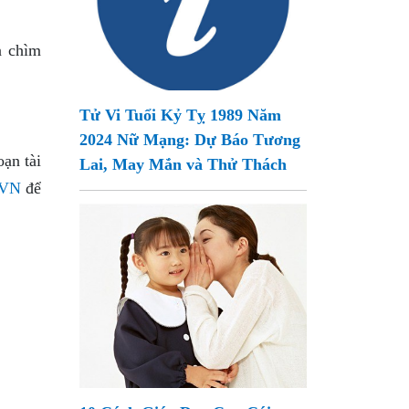
n chìm
Tử Vi Tuổi Kỷ Tỵ 1989 Năm
2024 Nữ Mạng: Dự Báo Tương
oạn tài
Lai, May Mắn và Thử Thách
.VN
để