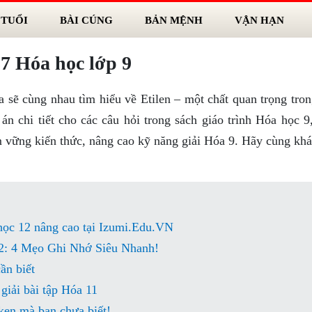
 TUỔI
BÀI CÚNG
BẢN MỆNH
VẬN HẠN
37 Hóa học lớp 9
 sẽ cùng nhau tìm hiểu về Etilen – một chất quan trọng tro
án chi tiết cho các câu hỏi trong sách giáo trình Hóa học 9
ắm vững kiến thức, nâng cao kỹ năng giải Hóa 9. Hãy cùng kh
 học 12 nâng cao tại Izumi.Edu.VN
2: 4 Mẹo Ghi Nhớ Siêu Nhanh!
ần biết
giải bài tập Hóa 11
ken mà bạn chưa biết!