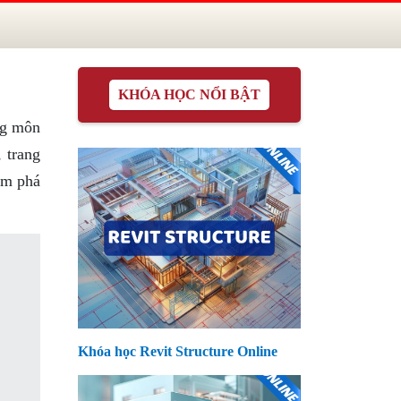
KHÓA HỌC NỔI BẬT
ng môn
, trang
ám phá
Khóa học Revit Structure Online