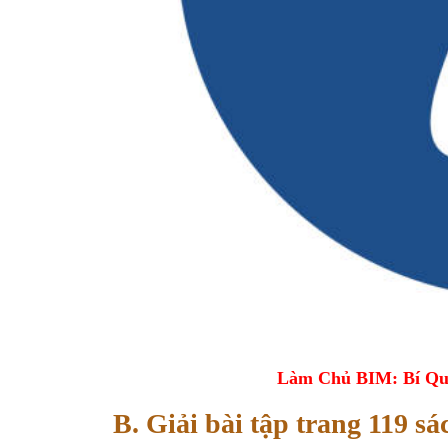
Làm Chủ BIM: Bí Qu
B. Giải bài tập trang 119 sá