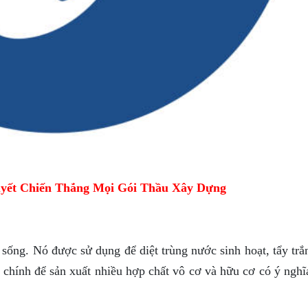
yết Chiến Thắng Mọi Gói Thầu Xây Dựng
sống. Nó được sử dụng để diệt trùng nước sinh hoạt, tẩy trắ
ệu chính để sản xuất nhiều hợp chất vô cơ và hữu cơ có ý ngh