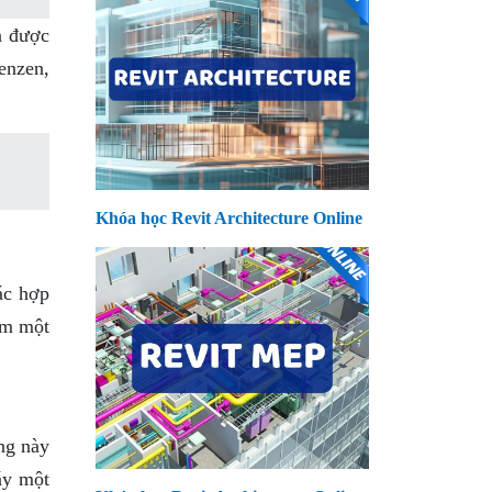
n được
enzen,
Khóa học Revit Architecture Online
ác hợp
êm một
ứng này
háy một