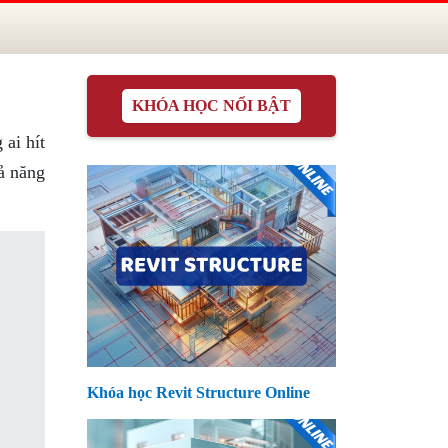
KHÓA HỌC NỔI BẬT
 ai hít
ả năng
Khóa học Revit Structure Online