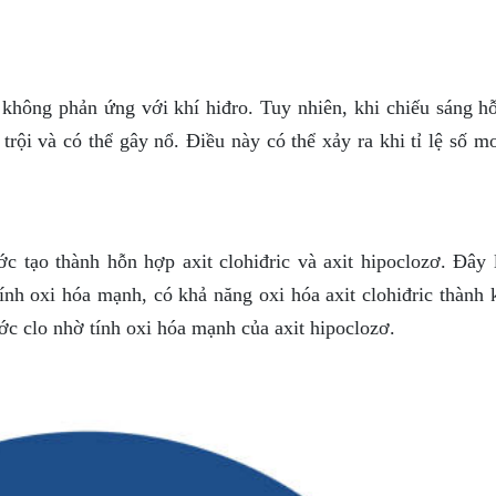
o không phản ứng với khí hiđro. Tuy nhiên, khi chiếu sáng h
trội và có thể gây nổ. Điều này có thể xảy ra khi tỉ lệ số m
ớc tạo thành hỗn hợp axit clohiđric và axit hipoclozơ. Đây 
tính oxi hóa mạnh, có khả năng oxi hóa axit clohiđric thành 
ớc clo nhờ tính oxi hóa mạnh của axit hipoclozơ.