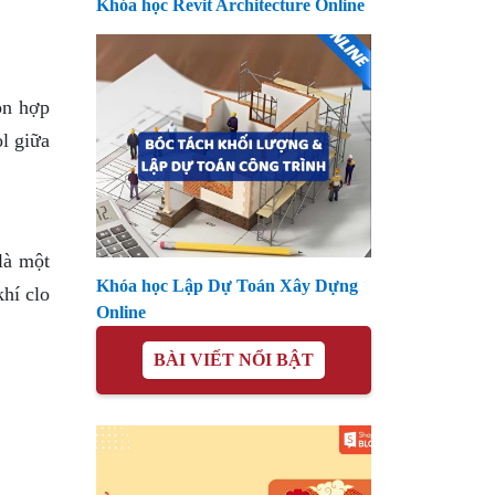
Khóa học Revit Architecture Online
ỗn hợp
ol giữa
là một
Khóa học Lập Dự Toán Xây Dựng
khí clo
Online
BÀI VIẾT NỔI BẬT