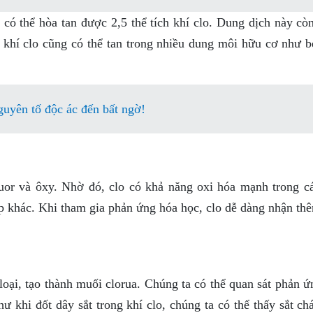
 có thể hòa tan được 2,5 thể tích khí clo. Dung dịch này cò
, khí clo cũng có thể tan trong nhiều dung môi hữu cơ như b
uyên tố độc ác đến bất ngờ!
luor và ôxy. Nhờ đó, clo có khả năng oxi hóa mạnh trong c
ợp khác. Khi tham gia phản ứng hóa học, clo dễ dàng nhận th
loại, tạo thành muối clorua. Chúng ta có thể quan sát phản 
ư khi đốt dây sắt trong khí clo, chúng ta có thể thấy sắt c