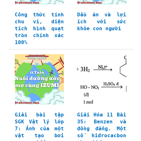
Công thức tính
Dầu ăn và lợi
chu vi, diện
ích với sức
tích hình quạt
khỏe con người
tròn chính xác
100%
Giải bài tập
Giải Hóa 11 Bài
SGK Vật lý lớp
35: Benzen và
7: Ảnh của một
đồng đẳng. Một
vật tạo bởi
số hiđrocacbon