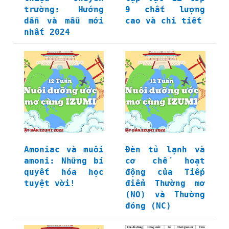
trường: Hướng
9 chất lượng
dẫn và mẫu mới
cao và chi tiết
nhất 2024
Amoniac và muối
Đèn tủ lạnh và
amoni: Những bí
cơ chế hoạt
quyết hóa học
động của Tiếp
tuyệt vời!
điểm Thường mở
(NO) và Thường
đóng (NC)