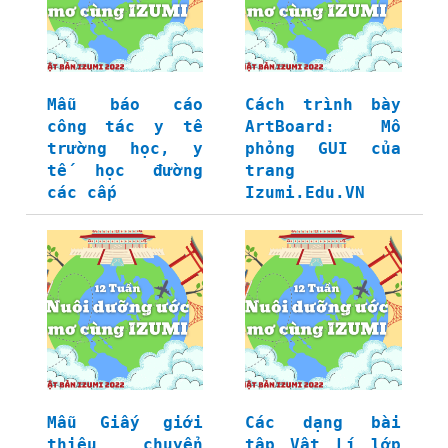
Mẫu báo cáo
Cách trình bày
công tác y tế
ArtBoard: Mô
trường học, y
phỏng GUI của
tế học đường
trang
các cấp
Izumi.Edu.VN
Mẫu Giấy giới
Các dạng bài
thiệu chuyển
tập Vật Lí lớp