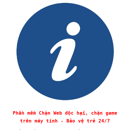
Phần mềm Chặn Web độc hại, chặn game
trên máy tính - Bảo vệ trẻ 24/7