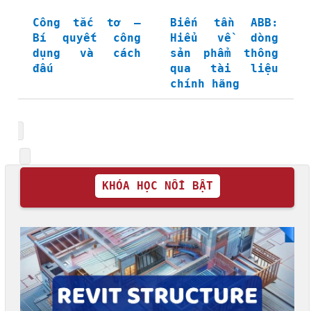
Công tắc tơ –
Biến tần ABB:
Bí quyết công
Hiểu về dòng
dụng và cách
sản phẩm thông
đấu
qua tài liệu
chính hãng
KHÓA HỌC NỔI BẬT