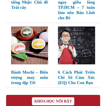
tiếng Nhật: Chủ đề
ngay giữa lòng
Trái cây
TP.HCM – 7 tuần
làm nên Bản Lĩnh
cho Bé
Bánh Mochi – Biểu
6 Cách Phát Triển
tượng may mắn
Chỉ Số Cảm Xúc
trong dịp Tết
(EQ) Cho Con Bạn
KHÓA HỌC NỔI BẬT