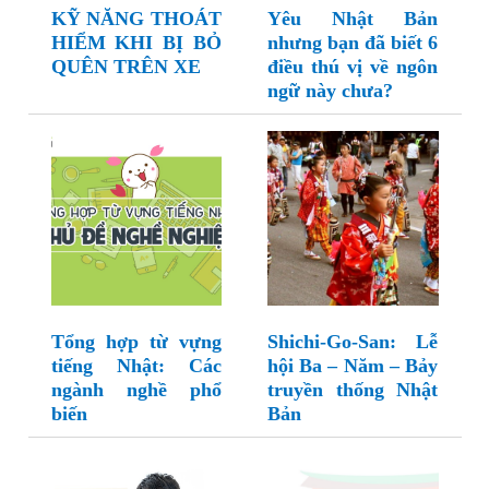
KỸ NĂNG THOÁT
Yêu Nhật Bản
HIỂM KHI BỊ BỎ
nhưng bạn đã biết 6
QUÊN TRÊN XE
điều thú vị về ngôn
ngữ này chưa?
Tổng hợp từ vựng
Shichi-Go-San: Lễ
tiếng Nhật: Các
hội Ba – Năm – Bảy
ngành nghề phổ
truyền thống Nhật
biến
Bản