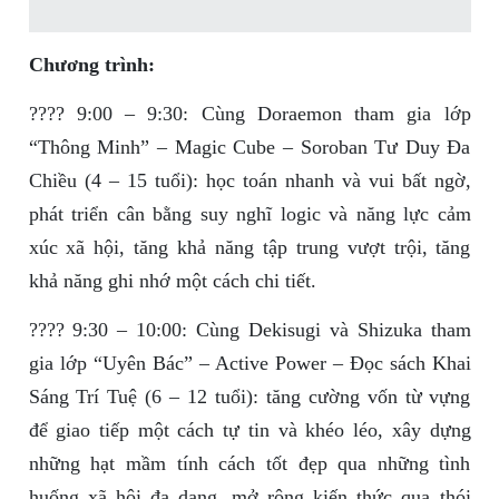
Chương trình:
???? 9:00 – 9:30: Cùng Doraemon tham gia lớp
“Thông Minh” – Magic Cube – Soroban Tư Duy Đa
Chiều (4 – 15 tuổi): học toán nhanh và vui bất ngờ,
phát triển cân bằng suy nghĩ logic và năng lực cảm
xúc xã hội, tăng khả năng tập trung vượt trội, tăng
khả năng ghi nhớ một cách chi tiết.
???? 9:30 – 10:00: Cùng Dekisugi và Shizuka tham
gia lớp “Uyên Bác” – Active Power – Đọc sách Khai
Sáng Trí Tuệ (6 – 12 tuổi): tăng cường vốn từ vựng
để giao tiếp một cách tự tin và khéo léo, xây dựng
những hạt mầm tính cách tốt đẹp qua những tình
huống xã hội đa dạng, mở rộng kiến thức qua thói