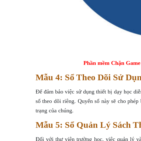
Phần mềm Chặn Game tr
Mẫu 4: Sổ Theo Dõi Sử Dụn
Để đảm bảo việc sử dụng thiết bị dạy học diễ
sổ theo dõi riêng. Quyển sổ này sẽ cho phép b
trạng của chúng.
Mẫu 5: Sổ Quản Lý Sách T
Đối với thư viện trường học, việc quản lý v