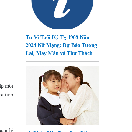
Tử Vi Tuổi Kỷ Tỵ 1989 Năm
2024 Nữ Mạng: Dự Báo Tương
Lai, May Mắn và Thử Thách
lập một
õi tình
uản lý