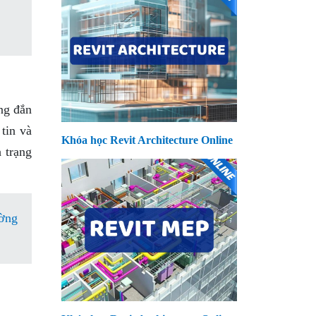
úng đắn
tin và
Khóa học Revit Architecture Online
h trạng
ờng