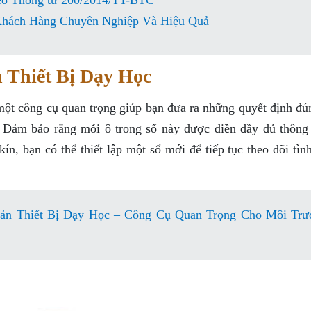
heo Thông tư 200/2014/TT-BTC
hách Hàng Chuyên Nghiệp Và Hiệu Quả
 Thiết Bị Dạy Học
à một công cụ quan trọng giúp bạn đưa ra những quyết định đ
cũ. Đảm bảo rằng mỗi ô trong sổ này được điền đầy đủ thông 
ín, bạn có thể thiết lập một sổ mới để tiếp tục theo dõi tìn
Sản Thiết Bị Dạy Học – Công Cụ Quan Trọng Cho Môi Trư