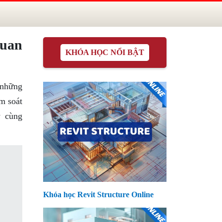
Quan
KHÓA HỌC NỔI BẬT
o những
ểm soát
y cùng
Khóa học Revit Structure Online