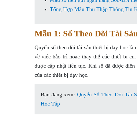
Mẫu sổ tiền gửi ngân hàng S08-DN t
Tổng Hợp Mẫu Thu Thập Thông Tin K
Mẫu 1: Sổ Theo Dõi Tài Sản
Quyển sổ theo dõi tài sản thiết bị dạy học l
về việc bảo trì hoặc thay thế các thiết bị 
được cập nhật liên tục. Khi sổ đã được điền k
của các thiết bị dạy học.
Bạn đang xem:
Quyển Sổ Theo Dõi Tài 
Học Tập