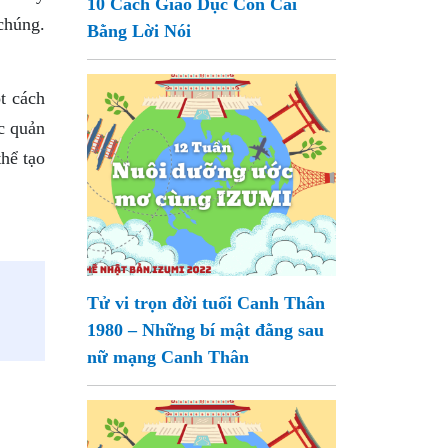
10 Cách Giáo Dục Con Cái
chúng.
Bằng Lời Nói
t cách
c quản
hể tạo
Tử vi trọn đời tuổi Canh Thân
1980 – Những bí mật đằng sau
nữ mạng Canh Thân