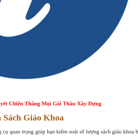
yết Chiến Thắng Mọi Gói Thầu Xây Dựng
n Sách Giáo Khoa
ng cụ quan trọng giúp bạn kiểm soát số lượng sách giáo khoa 