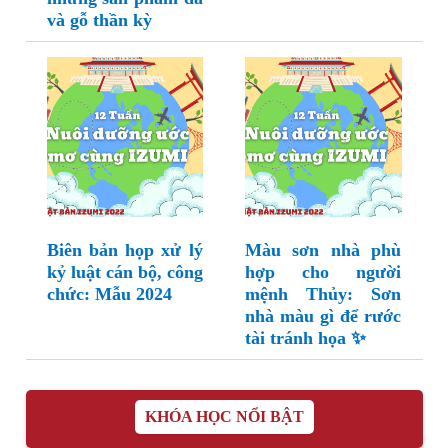
và gỗ thần kỳ
Biên bản họp xử lý
Màu sơn nhà phù
kỷ luật cán bộ, công
hợp cho người
chức: Mẫu 2024
mệnh Thủy: Sơn
nhà màu gì để rước
tài tránh họa ✨
KHÓA HỌC NỔI BẬT