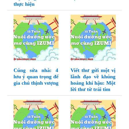
thực hiện
Cúng sửa nhà: 4
Viết thư gửi một vị
lưu ý quan trọng để
lãnh đạo về khủng
gia chủ thịnh vượng
hoảng khí hậu: Một
lời thư từ trái tim