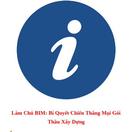
Làm Chủ BIM: Bí Quyết Chiến Thắng Mọi Gói
Thầu Xây Dựng