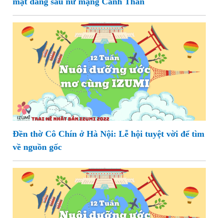
mật đằng sau nữ mạng Canh Thân
Đền thờ Cô Chín ở Hà Nội: Lễ hội tuyệt vời để tìm
về nguồn gốc