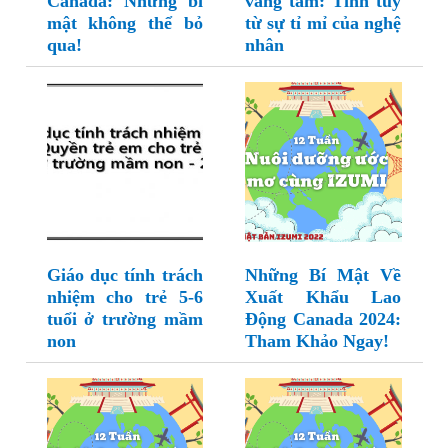
Canada: Những bí
vàng tâm: Tinh túy
mật không thể bỏ
từ sự tỉ mỉ của nghệ
qua!
nhân
Giáo dục tính trách
Những Bí Mật Về
nhiệm cho trẻ 5-6
Xuất Khẩu Lao
tuổi ở trường mầm
Động Canada 2024:
non
Tham Khảo Ngay!