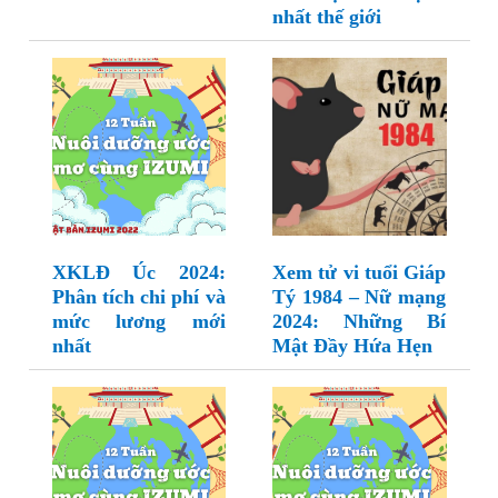
nhất thế giới
XKLĐ Úc 2024:
Xem tử vi tuổi Giáp
Phân tích chi phí và
Tý 1984 – Nữ mạng
mức lương mới
2024: Những Bí
nhất
Mật Đầy Hứa Hẹn