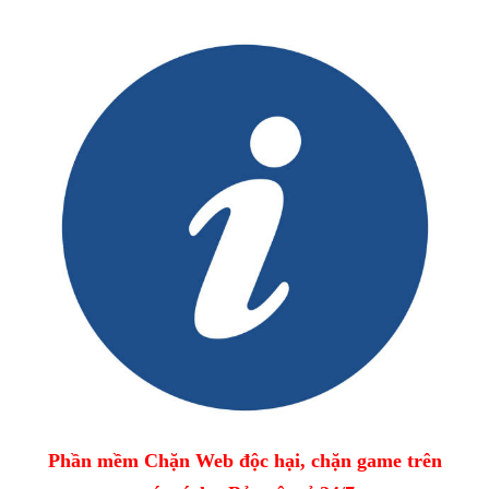
Phần mềm Chặn Web độc hại, chặn game trên