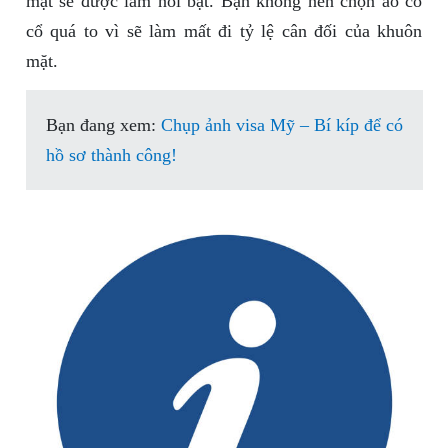
mặt sẽ được làm nổi bật. Bạn không nên chọn áo có
cổ quá to vì sẽ làm mất đi tỷ lệ cân đối của khuôn
mặt.
Bạn đang xem:
Chụp ảnh visa Mỹ – Bí kíp để có
hồ sơ thành công!