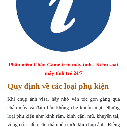
Phần mềm Chặn Game trên máy tính - Kiểm soát
máy tính trẻ 24/7
Quy định về các loại phụ kiện
Khi chụp ảnh visa, hãy nhớ vén tóc gọn gàng qua
chân mày và đảm bảo không che khuôn mặt. Những
loại phụ kiện như kính râm, kính cận, mũ, khuyên tai,
vòng cổ… đều cần tháo bỏ trước khi chụp ảnh. Riêng