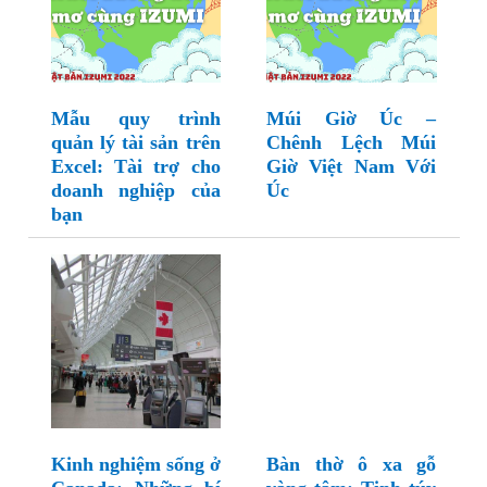
Mẫu quy trình
Múi Giờ Úc –
quản lý tài sản trên
Chênh Lệch Múi
Excel: Tài trợ cho
Giờ Việt Nam Với
doanh nghiệp của
Úc
bạn
Kinh nghiệm sống ở
Bàn thờ ô xa gỗ