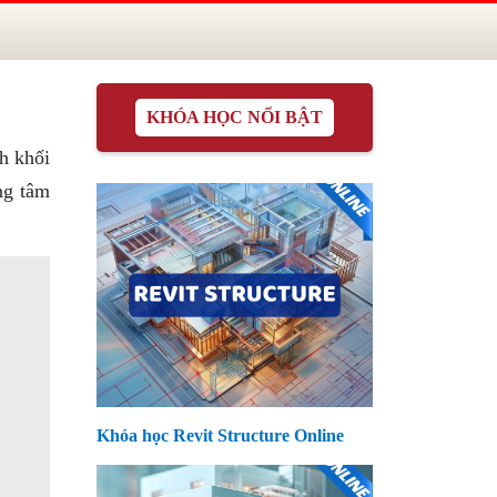
KHÓA HỌC NỔI BẬT
ch khối
ng tâm
Khóa học Revit Structure Online