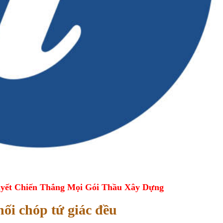
yết Chiến Thắng Mọi Gói Thầu Xây Dựng
hối chóp tứ giác đều