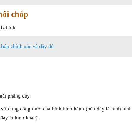
hối chóp
 1/3
S
h
 chóp chính xác và đầy đủ
 mặt phẳng đáy.
a sử dụng công thức của hình bình hành (nếu đáy là hình bìn
đáy là hình khác).