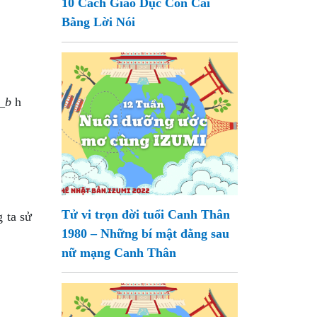
10 Cách Giáo Dục Con Cái
Bằng Lời Nói
_b
h
Tử vi trọn đời tuổi Canh Thân
g ta sử
1980 – Những bí mật đằng sau
nữ mạng Canh Thân