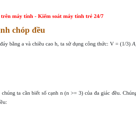
ên máy tính - Kiểm soát máy tính trẻ 24/7
hình chóp đều
 đáy bằng a và chiều cao h, ta sử dụng công thức: V = (1/3)
A
 chúng ta cần biết số cạnh n (n >= 3) của đa giác đều. Chún
đều: