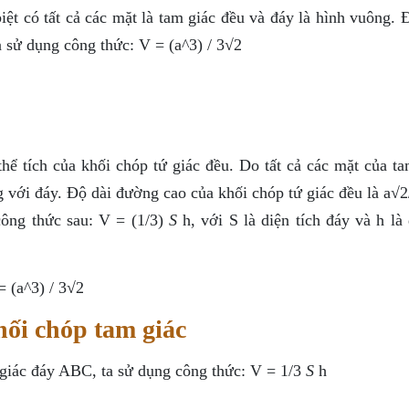
iệt có tất cả các mặt là tam giác đều và đáy là hình vuông. 
a sử dụng công thức: V = (a^3) / 3√2
hể tích của khối chóp tứ giác đều. Do tất cả các mặt của ta
g với đáy. Độ dài đường cao của khối chóp tứ giác đều là a√
 công thức sau: V = (1/3)
S
h, với S là diện tích đáy và h là
= (a^3) / 3√2
hối chóp tam giác
 giác đáy ABC, ta sử dụng công thức: V = 1/3
S
h