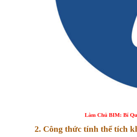
Làm Chủ BIM: Bí Qu
2. Công thức tính thể tích k