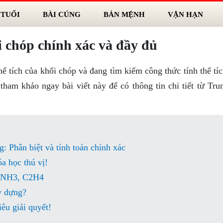
 TUỔI
BÀI CÚNG
BẢN MỆNH
VẬN HẠN
ối chóp chính xác và đầy đủ
hể tích của khối chóp và đang tìm kiếm công thức tính thể tí
ham khảo ngay bài viết này để có thông tin chi tiết từ Tru
g: Phân biệt và tính toán chính xác
a học thú vị!
2, NH3, C2H4
y dựng?
êu giải quyết!