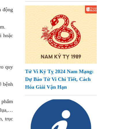
à động
ẩm.
i hoặc
eo quy
Tử Vi Kỷ Tỵ 2024 Nam Mạng:
Dự Báo Tử Vi Chi Tiết, Cách
ề bệnh
Hóa Giải Vận Hạn
n phẩm
 lụa,…
, trục