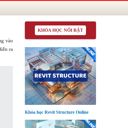
KHÓA HỌC NỔI BẬT
ng vào
iễn ra
Khóa học Revit Structure Online