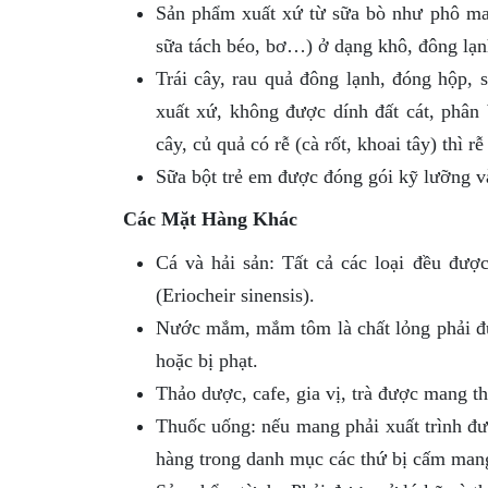
Sản phẩm xuất xứ từ sữa bò như phô ma
sữa tách béo, bơ…) ở dạng khô, đông lạnh
Trái cây, rau quả đông lạnh, đóng hộp, 
xuất xứ, không được dính đất cát, phân 
cây, củ quả có rễ (cà rốt, khoai tây) thì 
Sữa bột trẻ em được đóng gói kỹ lưỡng v
Các Mặt Hàng Khác
Cá và hải sản: Tất cả các loại đều đượ
(Eriocheir sinensis).
Nước mắm, mắm tôm là chất lỏng phải đượ
hoặc bị phạt.
Thảo dược, cafe, gia vị, trà được mang t
Thuốc uống: nếu mang phải xuất trình đư
hàng trong danh mục các thứ bị cấm man