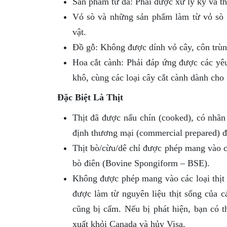
Sản phẩm từ da: Phải được xử lý kỹ và t
Vỏ sò và những sản phẩm làm từ vỏ sò 
vật.
Đồ gỗ: Không được dính vỏ cây, côn trùn
Hoa cắt cành: Phải đáp ứng được các yêu
khô, cùng các loại cây cắt cành dành cho 
Đặc Biệt Là Thịt
Thịt đã được nấu chín (cooked), có nhãn
định thương mại (commercial prepared) đ
Thịt bò/cừu/dê chỉ được phép mang vào c
bò điên (Bovine Spongiform – BSE).
Không được phép mang vào các loại thịt
được làm từ nguyên liệu thịt sống của c
cũng bị cấm. Nếu bị phát hiện, bạn có t
xuất khỏi Canada và hủy Visa.