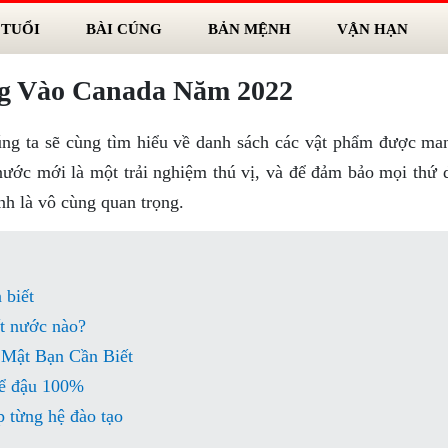
 TUỔI
BÀI CÚNG
BẢN MỆNH
VẬN HẠN
g Vào Canada Năm 2022
úng ta sẽ cùng tìm hiểu về danh sách các vật phẩm được ma
ước mới là một trải nghiệm thú vị, và để đảm bảo mọi thứ d
ảnh là vô cùng quan trọng.
 biết
t nước nào?
Mật Bạn Cần Biết
để đậu 100%
 từng hệ đào tạo