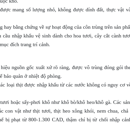
huộc khô.
được mang số lượng nhỏ, không được dính đất, thực vật v
g hay bằng chứng về sự hoạt động của côn trùng trên sản ph
 cầu nhập khẩu vệ sinh dành cho hoa tươi, cây cắt cành tươ
mục đích trang trí cảnh.
 hiệu nguồn gốc xuất xứ rõ ràng, được vô trùng đóng gói th
ể bảo quản ở nhiệt độ phòng.
ác loại thịt được nhập khẩu từ các nước không có nguy cơ v
 tươi hoặc sấy-phơi khô như khô bò/khô heo/khô gà. Các sả
ác con vật như thịt tươi, thịt heo xông khói, nem chua, chả
hể bị phạt từ 800-1.300 CAD, thậm chí bị từ chối nhập cảnh