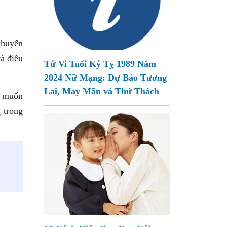
khuyến
và điều
Tử Vi Tuổi Kỷ Tỵ 1989 Năm
2024 Nữ Mạng: Dự Báo Tương
Lai, May Mắn và Thử Thách
ì muốn
 trong