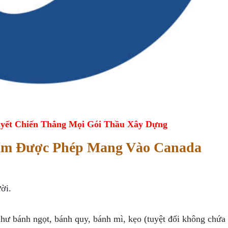
yết Chiến Thắng Mọi Gói Thầu Xây Dựng
ẩm Được Phép Mang Vào Canada
ời.
hư bánh ngọt, bánh quy, bánh mì, kẹo (tuyệt đối không chứa t