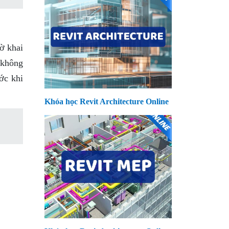
ờ khai
 không
ớc khi
Khóa học Revit Architecture Online