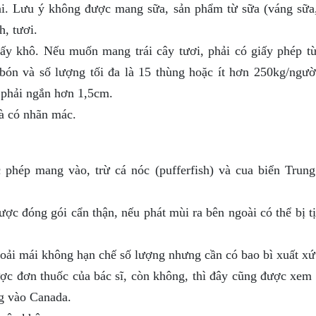
i. Lưu ý không được mang sữa, sản phẩm từ sữa (váng sữa
, tươi.
sấy khô. Nếu muốn mang trái cây tươi, phải có giấy phép t
bón và số lượng tối đa là 15 thùng hoặc ít hơn 250kg/người
rễ phải ngắn hơn 1,5cm.
à có nhãn mác.
c phép mang vào, trừ cá nóc (pufferfish) và cua biển Trun
c đóng gói cẩn thận, nếu phát mùi ra bên ngoài có thể bị tị
hoải mái không hạn chế số lượng nhưng cần có bao bì xuất xứ
ợc đơn thuốc của bác sĩ, còn không, thì đây cũng được xem 
g vào Canada.