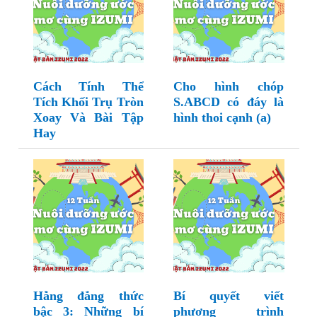
Cách Tính Thể
Cho hình chóp
Tích Khối Trụ Tròn
S.ABCD có đáy là
Xoay Và Bài Tập
hình thoi cạnh (a)
Hay
Hằng đẳng thức
Bí quyết viết
bậc 3: Những bí
phương trình