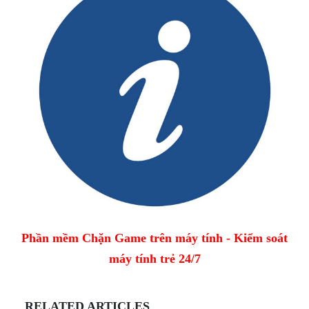
Phần mềm Chặn Game trên máy tính - Kiểm soát
máy tính trẻ 24/7
RELATED ARTICLES