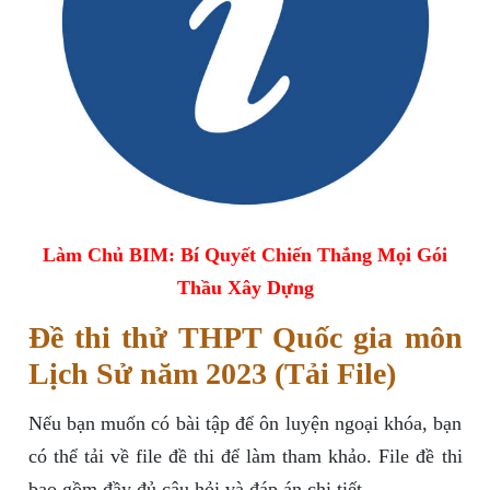
Làm Chủ BIM: Bí Quyết Chiến Thắng Mọi Gói
Thầu Xây Dựng
Đề thi thử THPT Quốc gia môn
Lịch Sử năm 2023 (Tải File)
Nếu bạn muốn có bài tập để ôn luyện ngoại khóa, bạn
có thể tải về file đề thi để làm tham khảo. File đề thi
bao gồm đầy đủ câu hỏi và đáp án chi tiết.