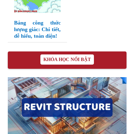
Bảng công thức
lượng giác: Chi tiết,
dễ hiểu, toàn diện!
KHÓA HỌC NỔI BẬT