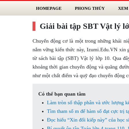
HOMEPAGE
PHONG THỦY
XEM
Giải bài tập SBT Vật lý l
Chuyển động cơ là một trong những khái niệ
nắm vững kiến thức này, Izumi.Edu.VN xin gửi
từ sách bài tập (SBT) Vật lý lớp 10. Qua đây
khoảng thời gian chuyển động và quãng đường
như một chất điểm và quỹ đạo chuyển động củ
Có thể bạn quan tâm
Làm tròn số thập phân và ước lượng kết
Tìm tham số m để hàm số đạt cực trị t
Đọc hiểu “Xin đổi kiếp này” của học 
Bí quyết ôn tập Toán lớp 4 trang 110, 