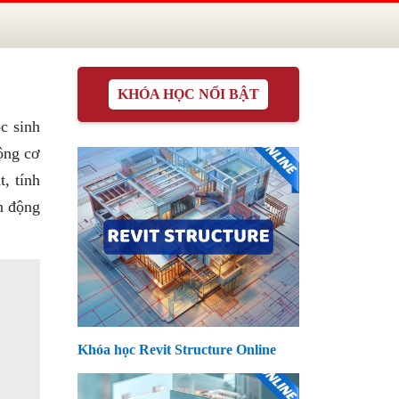
KHÓA HỌC NỔI BẬT
c sinh
ộng cơ
t, tính
n động
Khóa học Revit Structure Online