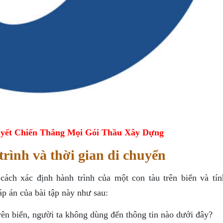
yết Chiến Thắng Mọi Gói Thầu Xây Dựng
trình và thời gian di chuyển
 cách xác định hành trình của một con tàu trên biển và tín
áp án của bài tập này như sau:
trên biển, người ta không dùng đến thông tin nào dưới đây?