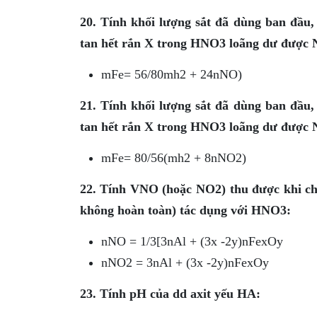
20. Tính khối lượng sắt đã dùng ban đầu,
tan hết rắn X trong HNO3 loãng dư được 
mFe= 56/80mh2 + 24nNO)
21. Tính khối lượng sắt đã dùng ban đầu,
tan hết rắn X trong HNO3 loãng dư được
mFe= 80/56(mh2 + 8nNO2)
22. Tính VNO (hoặc NO2) thu được khi c
không hoàn toàn) tác dụng với HNO3:
nNO = 1/3[3nAl + (3x -2y)nFexOy
nNO2 = 3nAl + (3x -2y)nFexOy
23. Tính pH của dd axit yếu HA: