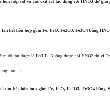
o hỗn hợp sắt và các oxit sắt tác dụng với HNO3 dư giải
oà tan hết hỗn hợp gồm Fe, FeO, Fe2O3, Fe3O4 bằng HNO
ể muối thu được là Fe(III). Không được nói HNO3 đủ vì Fe
ông thức là:
hoà tan hết hỗn hợp gồm Fe, FeO, Fe2O3, Fe3O4 bằng