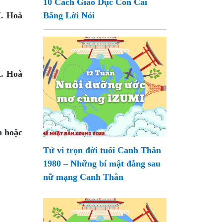
10 Cách Giáo Dục Con Cái
X. Hoà
Bằng Lời Nói
X. Hoà
n hoặc
Tử vi trọn đời tuổi Canh Thân
1980 – Những bí mật đằng sau
nữ mạng Canh Thân