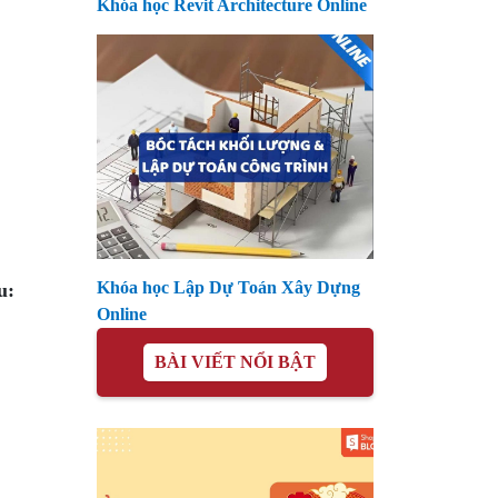
Khóa học Revit Architecture Online
Khóa học Lập Dự Toán Xây Dựng
u:
Online
BÀI VIẾT NỔI BẬT