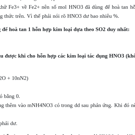
 khử Fe3+ về Fe2+ nên số mol HNO3 đã dùng để hoà tan h
ng thức trên. Vì thế phải nói rõ HNO3 dư bao nhiêu %.
 để hoà tan 1 hỗn hợp kim loại dựa theo SO2 duy nhất:
thu được khi cho hỗn hợp các kim loại tác dụng HNO3 (kh
2O + 10nN2)
ó bằng 0.
ng thêm vào mNH4NO3 có trong dd sau phản ứng. Khi đó nê
phải dư.