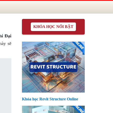
KHÓA HỌC NỔI BẬT
hi Đại
này sẽ
Khóa học Revit Structure Online