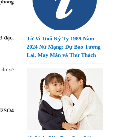
 phóng
3 đặc,
Tử Vi Tuổi Kỷ Tỵ 1989 Năm
2024 Nữ Mạng: Dự Báo Tương
Lai, May Mắn và Thử Thách
 dư sẽ
 H2SO4