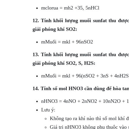
mclorua = mh2 +35, 5nHCl
12. Tính khối lượng muối sunfat thu đượ
giải phóng khí SO2:
mMuối = mkl + 96nSO2
13. Tính khối lượng muối sunfat thu đượ
giải phóng khí SO2, S, H2S:
mMuối = mkl + 96(nSO2 + 3nS + 4nH2S
14. Tính số mol HNO3 cần dùng để hòa tan
nHNO3 = 4nNO + 2nNO2 + 10nN2O + 
Lưu ý:
Không tạo ra khí nào thì số mol khí đ
Giá trị nHNO3 không phụ thuộc vào s