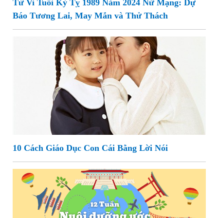
Tử Vi Tuổi Kỷ Tỵ 1989 Năm 2024 Nữ Mạng: Dự
Báo Tương Lai, May Mắn và Thử Thách
10 Cách Giáo Dục Con Cái Bằng Lời Nói