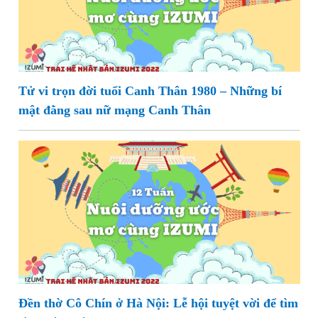
Tử vi trọn đời tuổi Canh Thân 1980 – Những bí
mật đằng sau nữ mạng Canh Thân
Đền thờ Cô Chín ở Hà Nội: Lễ hội tuyệt vời để tìm