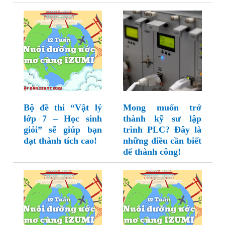
Bộ đề thi “Vật lý
Mong muốn trở
lớp 7 – Học sinh
thành kỹ sư lập
giỏi” sẽ giúp bạn
trình PLC? Đây là
đạt thành tích cao!
những điều cần biết
để thành công!