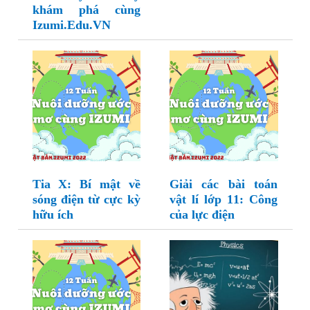
khám phá cùng
Izumi.Edu.VN
Tia X: Bí mật về
Giải các bài toán
sóng điện từ cực kỳ
vật lí lớp 11: Công
hữu ích
của lực điện