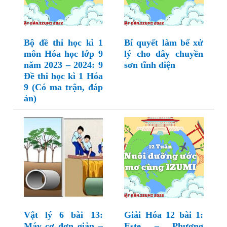
Bộ đề thi học kì 1
Bí quyết làm bể xử
môn Hóa học lớp 9
lý cho dây chuyền
năm 2023 – 2024: 9
sơn tĩnh điện
Đề thi học kì 1 Hóa
9 (Có ma trận, đáp
án)
Vật lý 6 bài 13:
Giải Hóa 12 bài 1:
Máy cơ đơn giản –
Este – Phương