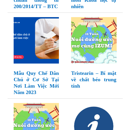
chuẩn thông tư
môn Khoa học tự
200/2014/TT – BTC
nhiên
Mẫu Quy Chế Dân
Tristearin – Bí mật
Chủ ở Cơ Sở Tại
về chất béo trung
Nơi Làm Việc Mới
tính
Năm 2023