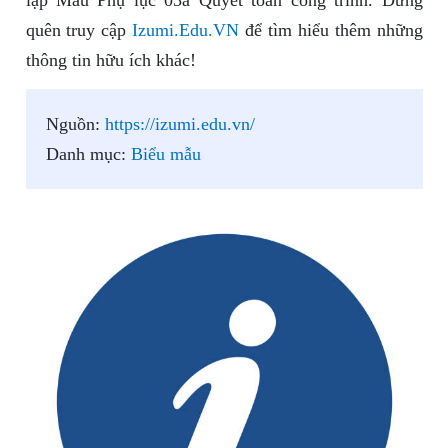
lập Mẫu Phụ lục 03a Quyết toán công trình. Đừng
quên truy cập
Izumi.Edu.VN
để tìm hiểu thêm những
thông tin hữu ích khác!
Nguồn:
https://izumi.edu.vn/
Danh mục:
Biểu mẫu