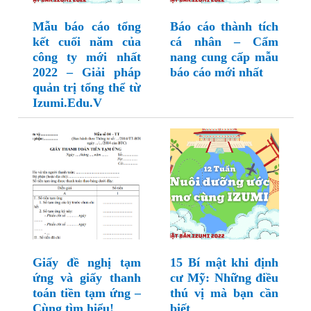
Mẫu báo cáo tổng
Báo cáo thành tích
kết cuối năm của
cá nhân – Cẩm
công ty mới nhất
nang cung cấp mẫu
2022 – Giải pháp
báo cáo mới nhất
quản trị tổng thể từ
Izumi.Edu.V
Giấy đề nghị tạm
15 Bí mật khi định
ứng và giấy thanh
cư Mỹ: Những điều
toán tiền tạm ứng –
thú vị mà bạn cần
Cùng tìm hiểu!
biết