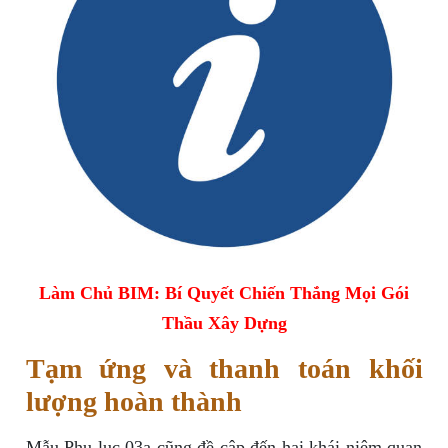
Làm Chủ BIM: Bí Quyết Chiến Thắng Mọi Gói
Thầu Xây Dựng
Tạm ứng và thanh toán khối
lượng hoàn thành
Mẫu Phụ lục 03a cũng đề cập đến hai khái niệm quan