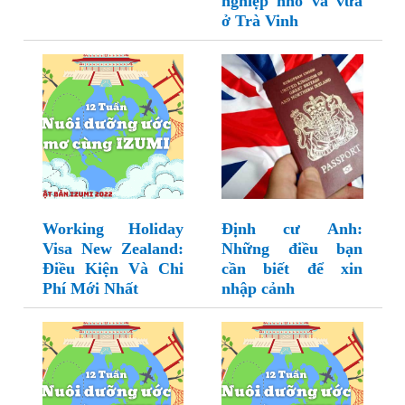
nghiệp nhỏ và vừa
ở Trà Vinh
Working Holiday
Định cư Anh:
Visa New Zealand:
Những điều bạn
Điều Kiện Và Chi
cần biết để xin
Phí Mới Nhất
nhập cảnh