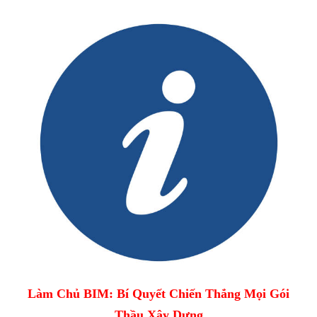
Làm Chủ BIM: Bí Quyết Chiến Thắng Mọi Gói
Thầu Xây Dựng