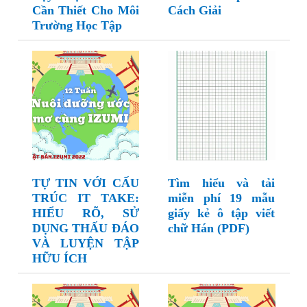
Cần Thiết Cho Môi
Cách Giải
Trường Học Tập
TỰ TIN VỚI CẤU
Tìm hiểu và tải
TRÚC IT TAKE:
miễn phí 19 mẫu
HIỂU RÕ, SỬ
giấy kẻ ô tập viết
DỤNG THẤU ĐÁO
chữ Hán (PDF)
VÀ LUYỆN TẬP
HỮU ÍCH