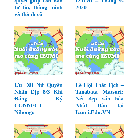
quyết giúp con bạn
IZUMI – Tháng 9-
tự tin, thông minh
2020
và thành cô
Ưu Đãi Nữ Quyền
Lễ Hội Thất Tịch –
Nhân Dịp 8/3 Khi
Tanabata Matsuri:
Đăng Ký
Nét đẹp văn hóa
CONNECT
Nhật Bản tại
Nihongo
Izumi.Edu.VN