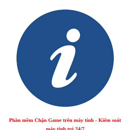
Phần mềm Chặn Game trên máy tính - Kiểm soát
máy tính trẻ 24/7