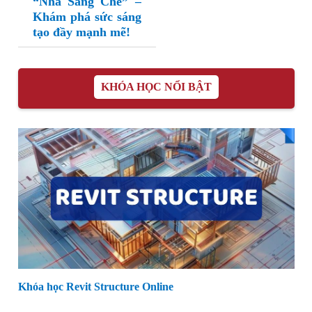
“Nhà Sáng Chế” –
Khám phá sức sáng
tạo đầy mạnh mẽ!
KHÓA HỌC NỔI BẬT
Khóa học Revit Structure Online