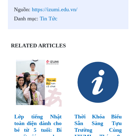
Nguồn:
https://izumi.edu.vn/
Danh mục:
Tin Tức
RELATED ARTICLES
Lớp tiếng Nhật
Thời Khóa Biểu
toàn diện dành cho
Sẵn Sàng Tựu
bé từ 5 tuổi: Bí
Trường Cùng