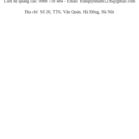
Liên hệ quảng cáo: 0988 718 484 - Email:
tranquynhanh1236@gmail.com
Địa chỉ: Số 20, TT6, Văn Quán, Hà Đông, Hà Nội