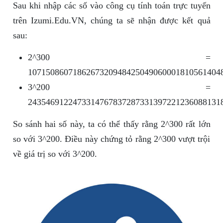
Sau khi nhập các số vào công cụ tính toán trực tuyến
trên Izumi.Edu.VN, chúng ta sẽ nhận được kết quả
sau:
2^300 =
1071508607186267320948425049060001810561404
3^200 =
2435469122473314767837287331397221236088131
So sánh hai số này, ta có thể thấy rằng 2^300 rất lớn
so với 3^200. Điều này chứng tỏ rằng 2^300 vượt trội
về giá trị so với 3^200.