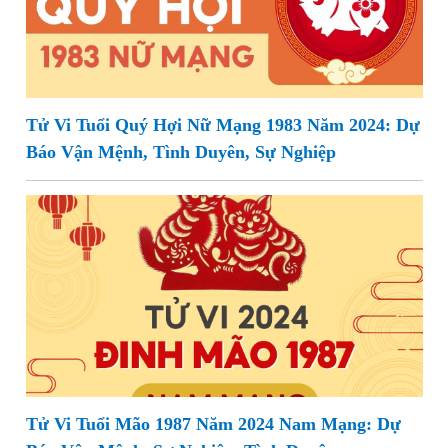
Tử Vi Tuổi Quý Hợi Nữ Mạng 1983 Năm 2024: Dự
Báo Vận Mệnh, Tình Duyên, Sự Nghiệp
Tử Vi Tuổi Mão 1987 Năm 2024 Nam Mạng: Dự