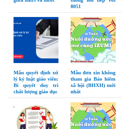
giữa natri và nước
thông nối tiếp với
8051
Mẫu quyết định xử
Mẫu đơn xin không
lý kỷ luật giáo viên:
tham gia Bảo hiểm
Bí quyết duy trì
xã hội (BHXH) mới
chất lượng giáo dục
nhất