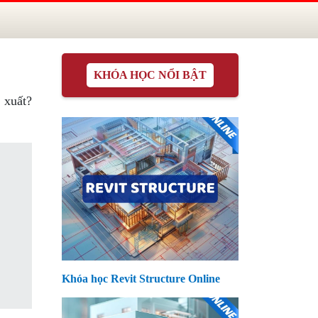
KHÓA HỌC NỔI BẬT
 xuất?
Khóa học Revit Structure Online