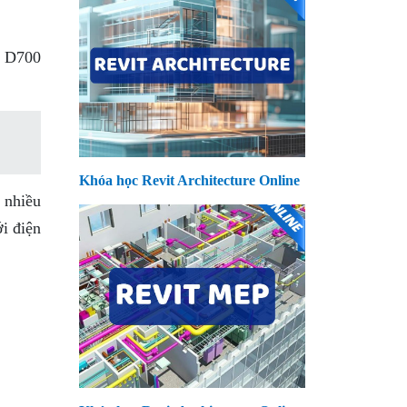
, D700
Khóa học Revit Architecture Online
 nhiều
i điện