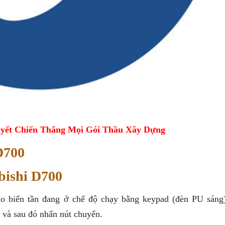
yết Chiến Thắng Mọi Gói Thầu Xây Dựng
D700
bishi D700
bảo biến tần đang ở chế độ chạy bằng keypad (đèn PU sáng
 và sau đó nhấn nút chuyển.