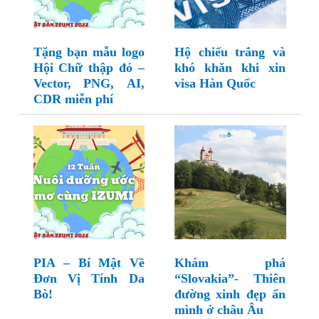
Tặng bạn mẫu logo
Hộ chiếu trắng và
Hội Chữ thập đỏ –
khó khăn khi xin
Vector, PNG, AI,
visa Hàn Quốc
CDR miễn phí
PIA – Bí Mật Về
Khám phá
Đơn Vị Tính Da
“Slovakia”- Thiên
Bò!
đường xinh đẹp ẩn
mình ở châu Âu