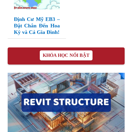
Định Cư Mỹ EB3 –
Đặt Chân Đến Hoa
Kỳ và Cả Gia Đình!
KHÓA HỌC NỔI BẬT