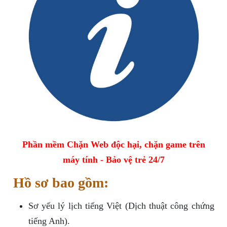
Phần mềm Chặn Web độc hại, chặn game trên
máy tính - Bảo vệ trẻ 24/7
Hồ sơ bao gồm:
Sơ yếu lý lịch tiếng Việt (Dịch thuật công chứng
tiếng Anh).