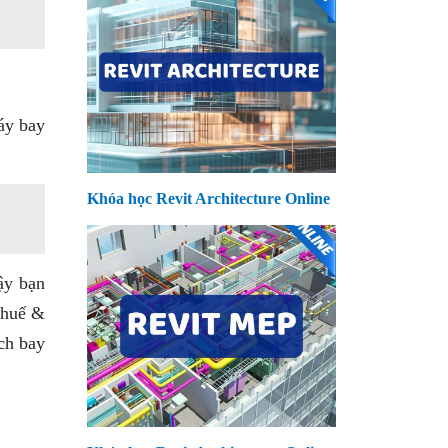
áy bay
Khóa học Revit Architecture Online
vậy bạn
thuế &
ch bay