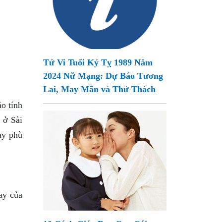
Tử Vi Tuổi Kỷ Tỵ 1989 Năm
2024 Nữ Mạng: Dự Báo Tương
Lai, May Mắn và Thử Thách
o tính
 ở Sài
ay phù
ay của