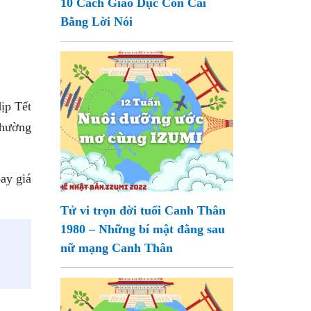
10 Cách Giáo Dục Con Cái
Bằng Lời Nói
ịp Tết
thường
ay giá
Tử vi trọn đời tuổi Canh Thân
1980 – Những bí mật đằng sau
nữ mạng Canh Thân