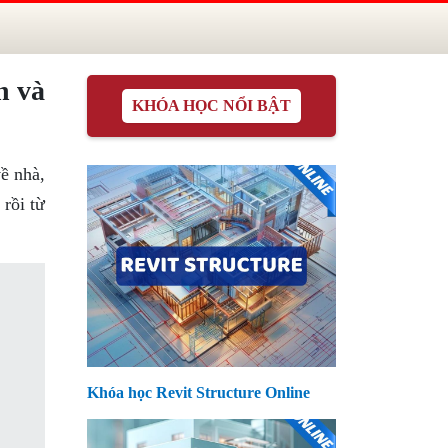
n và
KHÓA HỌC NỔI BẬT
ề nhà,
rồi từ
Khóa học Revit Structure Online