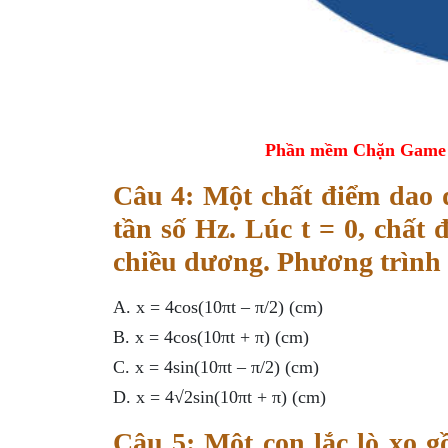
Phần mềm Chặn Game tr
Câu 4: Một chất điểm dao 
tần số Hz. Lúc t = 0, chất 
chiều dương. Phương trình 
A. x = 4cos(10πt – π/2) (cm)
B. x = 4cos(10πt + π) (cm)
C. x = 4sin(10πt – π/2) (cm)
D. x = 4√2sin(10πt + π) (cm)
Câu 5: Một con lắc lò xo 