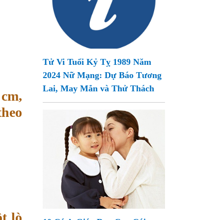
Tử Vi Tuổi Kỷ Tỵ 1989 Năm
2024 Nữ Mạng: Dự Báo Tương
Lai, May Mắn và Thử Thách
 cm,
theo
t lò