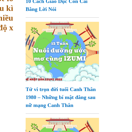
10 Cách Giáo Dục Con Cái
u kì
Bằng Lời Nói
hiều
độ x
Tử vi trọn đời tuổi Canh Thân
1980 – Những bí mật đằng sau
nữ mạng Canh Thân