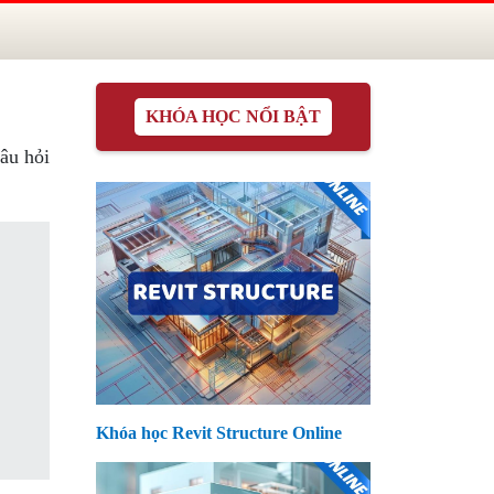
KHÓA HỌC NỔI BẬT
âu hỏi
Khóa học Revit Structure Online