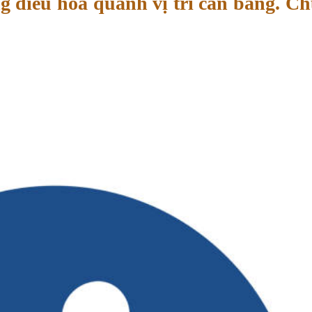
g điều hòa quanh vị trí cân bằng. Ch