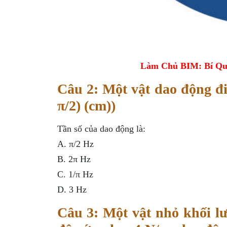
Làm Chủ BIM: Bí Qu
Câu 2: Một vật dao động đi
π/2) (cm))
Tần số của dao động là:
A. π/2 Hz
B. 2π Hz
C. 1/π Hz
D. 3 Hz
Câu 3: Một vật nhỏ khối lư