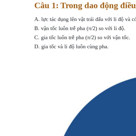
Câu 1: Trong dao động điều
A. lực tác dụng lên vật trái dấu với li độ và có
B. vận tốc luôn trễ pha (π/2) so với li độ.
C. gia tốc luôn trễ pha (π/2) so với vận tốc.
D. gia tốc và li độ luôn cùng pha.