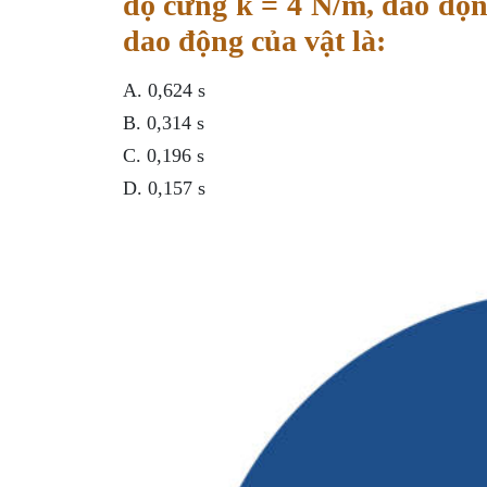
độ cứng k = 4 N/m, dao độn
dao động của vật là:
A. 0,624 s
B. 0,314 s
C. 0,196 s
D. 0,157 s