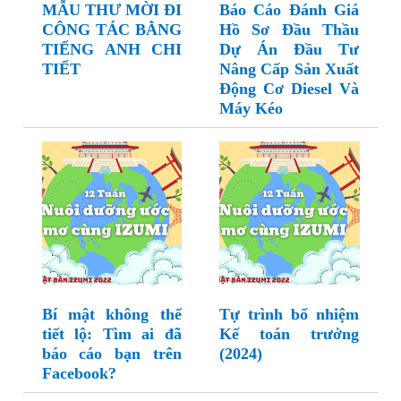
MẪU THƯ MỜI ĐI
Báo Cáo Đánh Giá
CÔNG TÁC BẰNG
Hồ Sơ Đầu Thầu
TIẾNG ANH CHI
Dự Án Đầu Tư
TIẾT
Nâng Cấp Sản Xuất
Động Cơ Diesel Và
Máy Kéo
Bí mật không thể
Tự trình bổ nhiệm
tiết lộ: Tìm ai đã
Kế toán trưởng
báo cáo bạn trên
(2024)
Facebook?