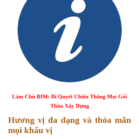
Làm Chủ BIM: Bí Quyết Chiến Thắng Mọi Gói
Thầu Xây Dựng
Hương vị đa dạng và thỏa mãn
mọi khẩu vị