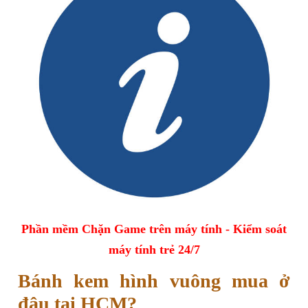
Phần mềm Chặn Game trên máy tính - Kiểm soát
máy tính trẻ 24/7
Bánh kem hình vuông mua ở
đâu tại HCM?