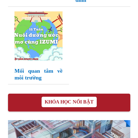
đình
Mối quan tâm về
môi trường
KHÓA HỌC NỔI BẬT