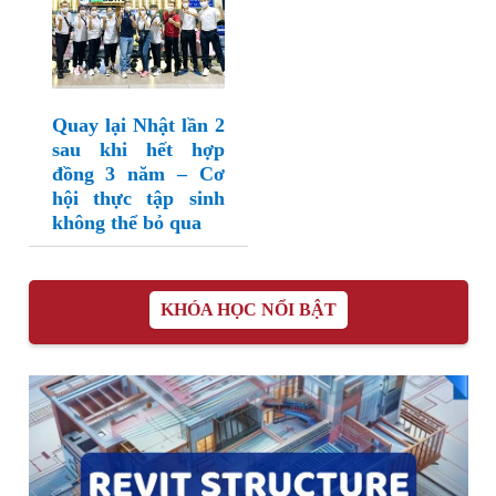
Quay lại Nhật lần 2
sau khi hết hợp
đồng 3 năm – Cơ
hội thực tập sinh
không thể bỏ qua
KHÓA HỌC NỔI BẬT