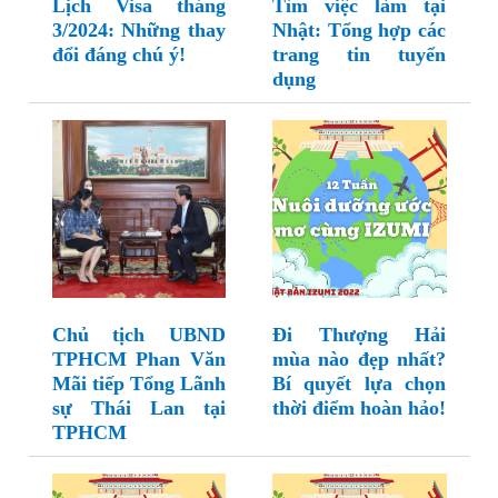
Lịch Visa tháng
Tìm việc làm tại
3/2024: Những thay
Nhật: Tổng hợp các
đổi đáng chú ý!
trang tin tuyển
dụng
Chủ tịch UBND
Đi Thượng Hải
TPHCM Phan Văn
mùa nào đẹp nhất?
Mãi tiếp Tổng Lãnh
Bí quyết lựa chọn
sự Thái Lan tại
thời điểm hoàn hảo!
TPHCM