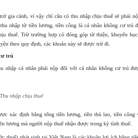
ừ gia cảnh, vì vậy chỉ cần có thu nhập chịu thuế sẽ phải nộ
thu nhập từ tiền lương, tiền công là cá nhân không cư trú đ
ịu thuế. Trừ trường hợp có đóng góp từ thiện, khuyến học
yện theo quy định, các khoản này sẽ được trừ đi.
cư trú
u nhập cá nhân phải nộp đối với cá nhân không cư trú đư
Thu nhập chịu thuế
ợc xác định bằng tổng tiền lương, tiền thù lao, tiền công 
tiền lương mà người nộp thuế nhận được trong kỳ tính thuế.
ớc thuế) phát sinh tại Việt Nam là các khoản lợi ích bằng ti