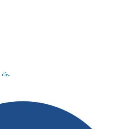
i
đây
.