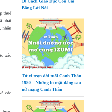
10 Cách Giáo Dục Con Cái
Bằng Lời Nói
p thuế
ã phải
, nhân
ợc xác
Tử vi trọn đời tuổi Canh Thân
1980 – Những bí mật đằng sau
nữ mạng Canh Thân
và các
ền hoặc