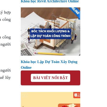
Khóa học Revit Architecture Online
ký hợp
n công
n công
i người
Khóa học Lập Dự Toán Xây Dựng
Online
 người
uế lũy
BÀI VIẾT NỔI BẬT