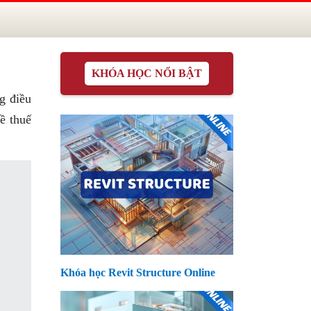
KHÓA HỌC NỔI BẬT
g điều
ề thuế
Khóa học Revit Structure Online