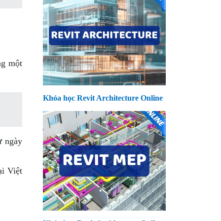
ng một
Khóa học Revit Architecture Online
ừ ngày
i Việt