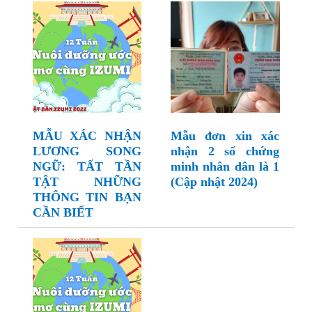
MẪU XÁC NHẬN
Mẫu đơn xin xác
LƯƠNG SONG
nhận 2 số chứng
NGỮ: TẤT TẦN
minh nhân dân là 1
TẬT NHỮNG
(Cập nhật 2024)
THÔNG TIN BẠN
CẦN BIẾT