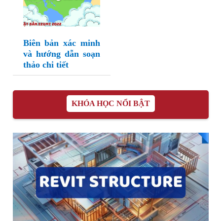
Biên bản xác minh
và hướng dẫn soạn
thảo chi tiết
KHÓA HỌC NỔI BẬT