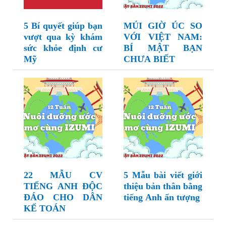
5 Bí quyết giúp bạn
MÚI GIỜ ÚC SO
vượt qua kỳ khám
VỚI VIỆT NAM:
sức khỏe định cư
BÍ MẬT BẠN
Mỹ
CHƯA BIẾT
22 MẪU CV
5 Mẫu bài viết giới
TIẾNG ANH ĐỘC
thiệu bản thân bằng
ĐÁO CHO DÂN
tiếng Anh ấn tượng
KẾ TOÁN